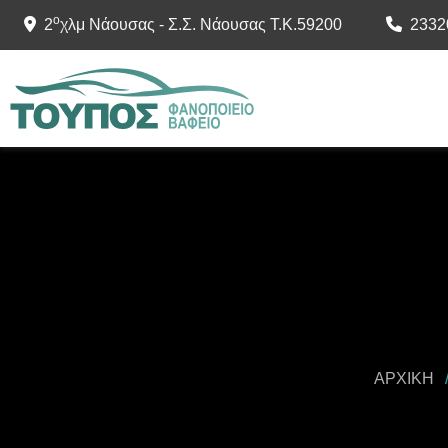
ο
2
χλμ Νάουσας - Σ.Σ. Νάουσας Τ.Κ.59200
2332
ΑΡΧΙΚΉ