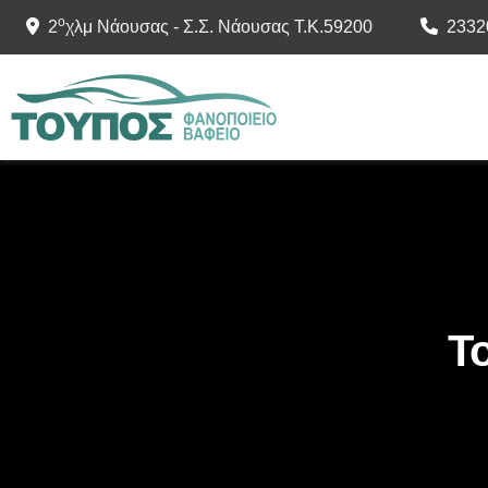
ο
2
χλμ Νάουσας - Σ.Σ. Νάουσας Τ.Κ.59200
2332
Τ