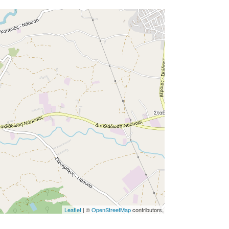
Leaflet
| ©
OpenStreetMap
contributors