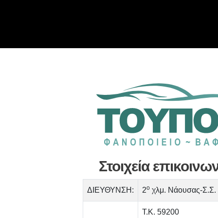
Στοιχεία επικοινω
o
ΔΙΕΥΘΥΝΣΗ:
2
χλμ. Νάουσας-Σ.Σ
Τ.Κ. 59200